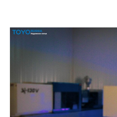
Мы ценим ваше сотрудничество и поддержку!🎆⭐🎆⭐🎆⭐🎆
Команда TOYO RUSSIA.🎅🎅🎅