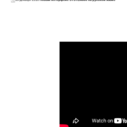
В ноябре 2018 года, специалисты компании TOYO RUSSIA з
термопластавтоматами TOYO - SYSTEM800.
Мы подготовили видео-обзор нового интерфейса: