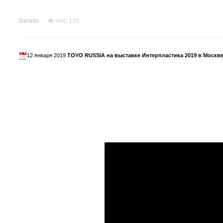
Details
Hits: 138
12 января 2019
TOYO RUSSIA на выставке Интерпластика 2019 в Москв
Уважаемые друзья! Приглашаем всех на стенд компании TOYO
(Москва) с 29 января по 01 февраля 2019 года!
Наш стенд будет расположен в павильоне 2.1 - номер
21С05
!