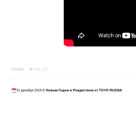
Details
Hits: 123
31 декабря 2018
С Новым Годом и Рождеством от TOYO RUSSIA
Уважаемые друзья!❄️❄️❄️
Поздравляем вас с наступающим Новым Годом и Рождеством! 
Пусть наступающий год будет насыщен семейным теплом, вн
новостями и финансовыми успехами!🖖🖖🖖