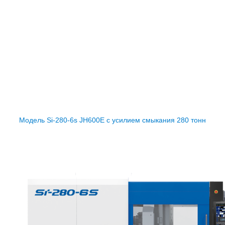
С 5 по 8 ноября, компания TOYO Machinery & Metal участвуе
Мы будем рады видеть Вас на нашем стенде, который будет
Пройти регистрацию на выставку Вы можете по ссылке -
http:
На стенде будут представлены 2 полностью электрических т
поколения - серии Si-6s, которая вышла в конце 2018 года.
Модель Si-280-6s JH600E с усилием смыкания 280 тонн
будет
стаканчиков с этикеткой. Комплекс будет оборудован камерой