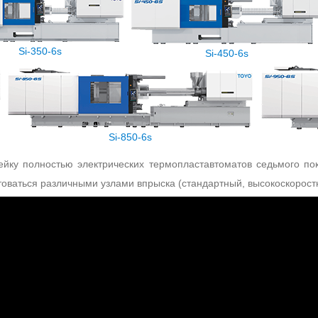
Si-350-6s
Si-450-6s
Si-850-6s
йку полностью электрических термопластавтоматов седьмого по
товаться различными узлами впрыска (стандартный, высокоскорост