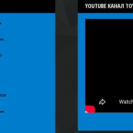
YOUTUBE
КАНАЛ TO
в
кве
YO
2018
нии