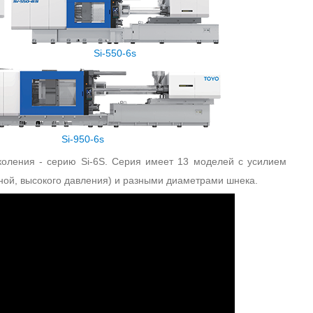
Si-550-6s
Si-950-6s
коления - серию Si-6S. Серия имеет 13 моделей с усилием
ной, высокого давления) и разными диаметрами шнека.