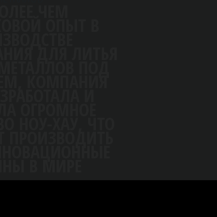
МАШИНЫ ДЛЯ ЛИТЬЯ
ЦВЕТНЫХ
МЕТАЛЛОВ
ЗА БОЛЕЕ ЧЕМ
ПОЛУВЕКОВОЙ ОПЫТ В
ПРОИЗВОДСТВЕ
ОБОРУДОВАНИЯ ДЛЯ ЛИТЬЯ
ЦВЕТНЫХ МЕТАЛЛОВ ПОД
ДАВЛЕНИЕМ, КОМПАНИЯ
TOYO РАЗРАБОТАЛА И
ВНЕДРИЛА ОГРОМНОЕ
КОЛИЧЕСТВО НОУ-ХАУ, ЧТО
ПОЗВОЛЯЕТ ПРОИЗВОДИТЬ
САМЫЕ ИННОВАЦИОННЫЕ
МАШИНЫ В МИРЕ