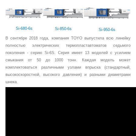
Si-350-6s
Si-450-6s
Si-280-6s
Si-550-6s
Si-680-6s
Si-850-6s
Si-950-6s
В сентябре 2018 года, компания TOYO выпустила всю линейку
полностью электрических термопластавтоматов седьмого
поколения - серию Si-6S. Серия имеет 13 моделей с усилием
смыкания от 50 до 1000 тонн. Каждая модель может
комплектоваться различными узлами впрыска (стандартный,
высокоскоростной, высокого давления) и разными диаметрами
шнека.